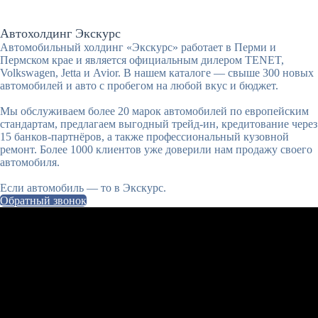
Автохолдинг Экскурс
Автомобильный холдинг «Экскурс» работает в Перми и
Пермском крае и является официальным дилером TENET,
Volkswagen, Jetta и Avior. В нашем каталоге — свыше 300 новых
автомобилей и авто с пробегом на любой вкус и бюджет.
Мы обслуживаем более 20 марок автомобилей по европейским
стандартам, предлагаем выгодный трейд-ин, кредитование через
15 банков-партнёров, а также профессиональный кузовной
ремонт. Более 1000 клиентов уже доверили нам продажу своего
автомобиля.
Если автомобиль — то в Экскурс.
Обратный звонок