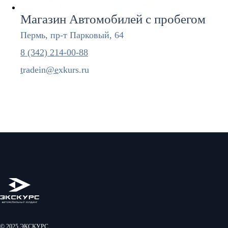
Магазин Автомобилей с пробегом
Пермь, пр-т Парковый, 64
8 (342) 214-00-88
t
radein
@
e
xkurs.ru
© 2025 ЭКСКУРС