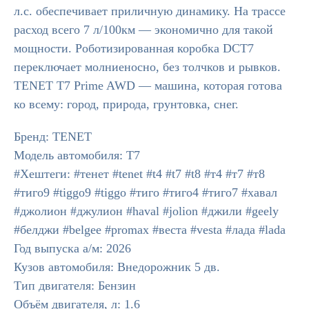
л.с. обеспечивает приличную динамику. На трассе
расход всего 7 л/100км — экономично для такой
мощности. Роботизированная коробка DCT7
переключает молниеносно, без толчков и рывков.
TENET T7 Prime AWD — машина, которая готова
ко всему: город, природа, грунтовка, снег.
Бренд: TENET
Модель автомобиля: T7
#Хештеги: #тенет #tenet #t4 #t7 #t8 #т4 #т7 #т8
#тиго9 #tiggo9 #tiggo #тиго #тиго4 #тиго7 #хавал
#джолион #джулион #haval #jolion #джили #geely
#белджи #belgee #promax #веста #vesta #лада #lada
Год выпуска а/м: 2026
Кузов автомобиля: Внедорожник 5 дв.
Тип двигателя: Бензин
Объём двигателя, л: 1.6