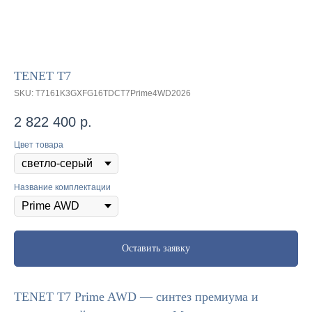
TENET T7
SKU:
T7161K3GXFG16TDCT7Prime4WD2026
2 822 400
р.
Цвет товара
Название комплектации
Оставить заявку
TENET T7 Prime AWD — синтез премиума и