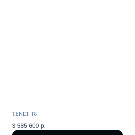
TENET T8
3 585 600
р.