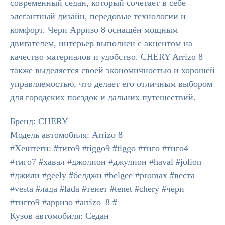
современный седан, который сочетает в себе
элегантный дизайн, передовые технологии и
комфорт. Чери Арризо 8 оснащён мощным
двигателем, интерьер выполнен с акцентом на
качество материалов и удобство. CHERY Arrizo 8
также выделяется своей экономичностью и хорошей
управляемостью, что делает его отличным выбором
для городских поездок и дальних путешествий.
Бренд: CHERY
Модель автомобиля: Arrizo 8
#Хештеги: #тиго9 #tiggo9 #tiggo #тиго #тиго4
#тиго7 #хавал #джолион #джулион #haval #jolion
#джили #geely #белджи #belgee #promax #веста
#vesta #лада #lada #тенет #tenet #chery #чери
#тигго9 #арризо #arrizo_8 #
Кузов автомобиля: Седан